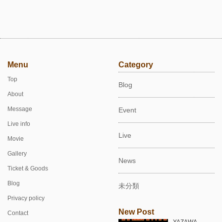
Menu
Category
Top
Blog
About
Message
Event
Live info
Live
Movie
Gallery
News
Ticket & Goods
Blog
未分類
Privacy policy
New Post
Contact
YAZAWA