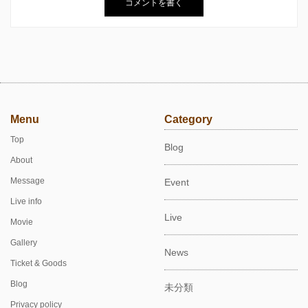
Menu
Category
Top
Blog
About
Message
Event
Live info
Live
Movie
Gallery
News
Ticket & Goods
Blog
未分類
Privacy policy