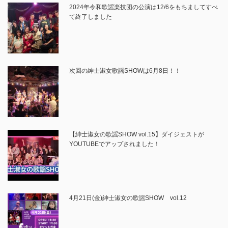
2024年令和歌謡楽技団の公演は12/6をもちましてすべ
て終了しました
次回の紳士淑女歌謡SHOWは6月8日！！
【紳士淑女の歌謡SHOW vol.15】ダイジェストが
YOUTUBEでアップされました！
4月21日(金)紳士淑女の歌謡SHOW vol.12