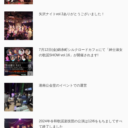
矢沢ナイトvol.3ありがとうございました！
7月12日(金)錦糸町シルクロードカフェにて「紳士淑女
の歌謡SHOW vol.16」が開催されます!
港南公会堂のイベントでの運営
2024年令和歌謡楽技団の公演は12/6をもちましてすべ
て終了しました