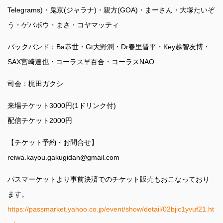
Telegrams)・鬼京(ジャラナ)・親方(GOA)・まーさん・大塚たいぞ
う・ゲバボウ・まさ・コヤマッティ
バックバンド：Ba恭世・Gt大野潤・Dr春里晋平・Key越智友博・
SAX宮崎達也・コーラス早百合・コーラスNAO
司会：梶田ガクシ
来場チケット3000円(1ドリンク付)
配信チケット2000円
【チケット予約・お問合せ】
reiwa.kayou.gakugidan@gmail.com
パスマーケットより事前決済でのチケット販売もおこなっており
ます。
https://passmarket.yahoo.co.jp/event/show/detail/02bjic1yvuf21.ht