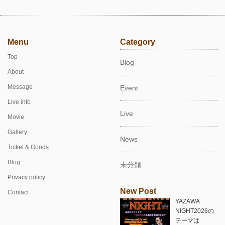
Menu
Category
Top
Blog
About
Message
Event
Live info
Live
Movie
Gallery
News
Ticket & Goods
Blog
未分類
Privacy policy
New Post
Contact
YAZAWA
NIGHT2026の
テーマは