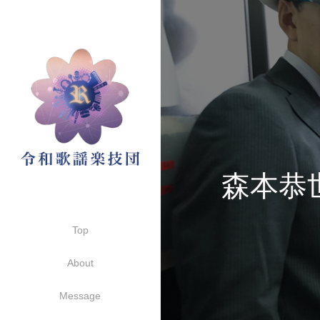
森本恭
Top
About
Message