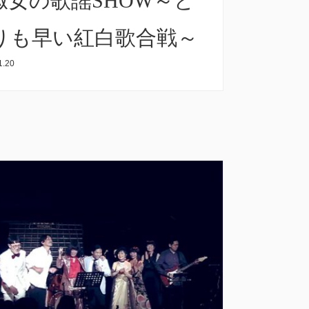
淑女の歌謡SHOW～ど
りも早い紅白歌合戦～
1.20