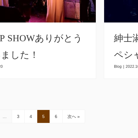
OP SHOWありがとう
紳士
いました！
ペシ
20
Blog
|
2022.1
返り
…
3
4
5
6
次へ »