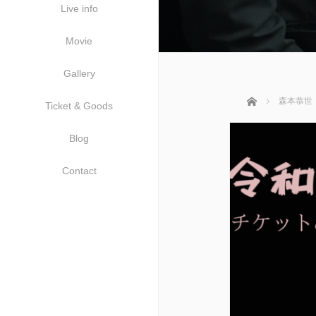
Live info
Movie
Gallery
ホーム
森本恭世
Ticket & Goods
Blog
Contact