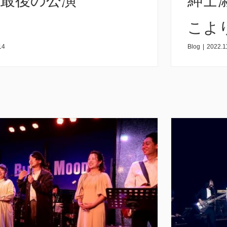
2年最後の公演
紳士
こよ
14
Blog
|
2022.1