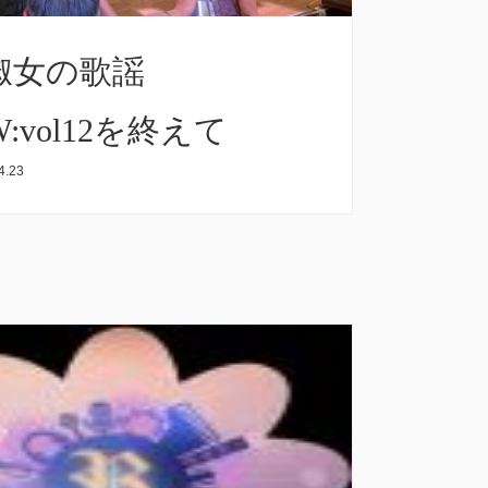
淑女の歌謡
W:vol12を終えて
4.23